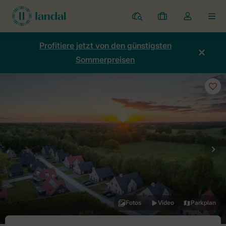
Ferienparks
Meine
Dropdown-
MEN
Buchungen
Menü
meines
Profitiere jetzt von den günstigsten
Kontos
Sommerpreisen
öffnen