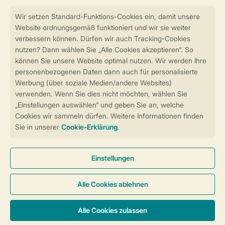
Sicher und schnell zur Online-Buchung
Sichere Datenübertragung
Sicheres Bezahlen
Sicherstellung Deiner Privatsphäre
Weitere Informationen und Einstellungen
Allgemeine Bedingungen
Impressum
Datenschutz
Cookies und Banner
Barrierefreiheit
© 2026 Landal GreenParks GmbH