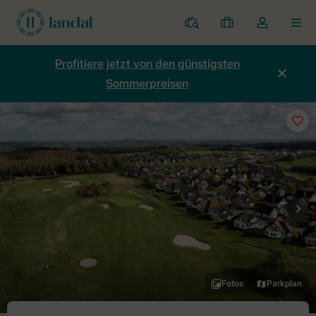
Ferienparks
Meine
Dropdown-
MEN
Buchungen
Menü
meines
Profitiere jetzt von den günstigsten
Kontos
Sommerpreisen
öffnen