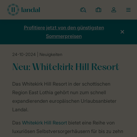
Ferienparks
Meine
Dropdown-
MEN
Buchungen
Menü
meines
Profitiere jetzt von den günstigsten
Kontos
Sommerpreisen
öffnen
24-10-2024
| Neuigkeiten
Home
Neuigkeiten
Viertes schottische Resort der europäischen 
Neu: Whitekirk Hill Resort
WLL
Das Whitekirk Hill Resort in der schottischen
2LP
Region East Lothia gehört nun zum schnell
The
expandierenden europäischen Urlaubsanbieter
Weir
Landal.
Das
Whitekirk Hill Resort
bietet eine Reihe von
luxuriösen Selbstversorgerhäusern für bis zu zehn