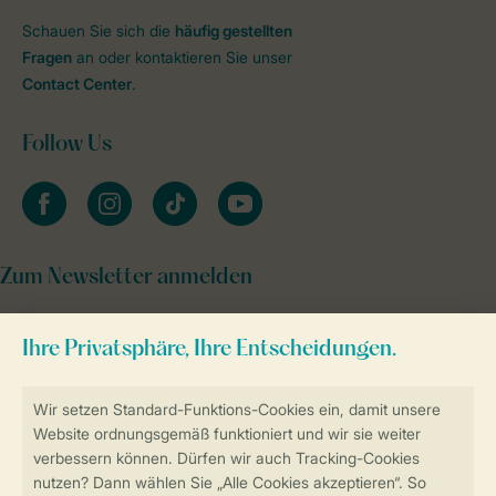
Schauen Sie sich die
häufig gestellten
Fragen
an oder kontaktieren Sie unser
Contact Center
.
Follow Us
facebook
instagram
tiktok
youtube
Zum Newsletter anmelden
Sicher und schnell zur Online-Buchung