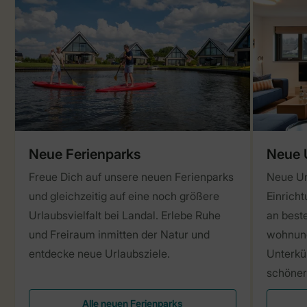
Neue Ferienparks
Neue 
Freue Dich auf unsere neuen Ferienparks
Neue Un
und gleichzeitig auf eine noch größere
Einric
Urlaubsvielfalt bei Landal. Erlebe Ruhe
an best
und Freiraum inmitten der Natur und
wohnung
entdecke neue Urlaubsziele.
Unterkün
schöner
Alle neuen Ferienparks