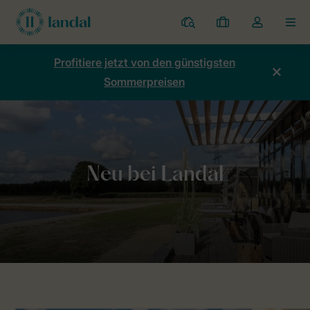
Ferienparks
Meine
Dropdown-
MEN
Buchungen
Menü
meines
Profitiere jetzt von den günstigsten
Kontos
Sommerpreisen
öffnen
Home
Neuigkeiten
Neu bei Landal