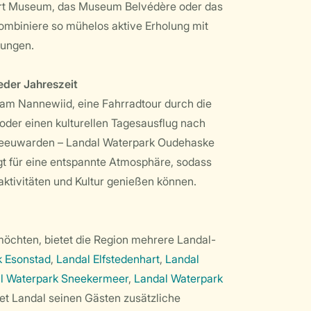
art Museum, das Museum Belvédère oder das
ombiniere so mühelos aktive Erholung mit
kungen.
eder Jahreszeit
 am Nannewiid, eine Fahrradtour durch die
der einen kulturellen Tagesausflug nach
Leeuwarden – Landal Waterpark Oudehaske
orgt für eine entspannte Atmosphäre, sodass
aktivitäten und Kultur genießen können.
 möchten, bietet die Region mehrere Landal-
k Esonstad
,
Landal Elfstedenhart
,
Landal
l Waterpark Sneekermeer
,
Landal Waterpark
et Landal seinen Gästen zusätzliche