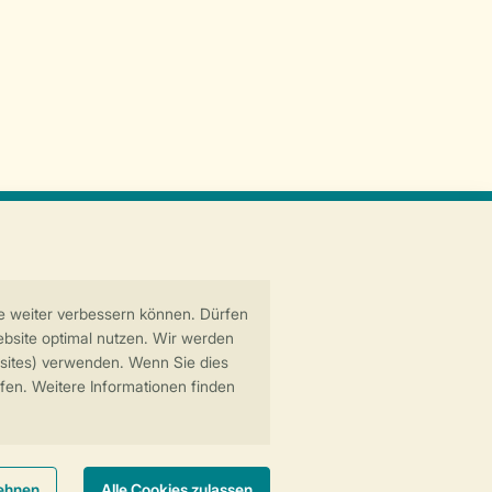
Sichere Datenübertragung
Sicheres Bezahlen
6 Landal GreenParks GmbH