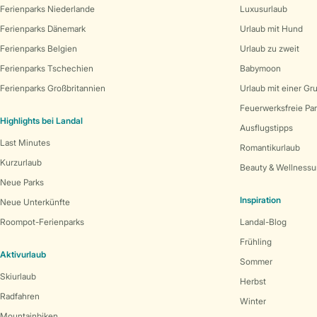
Ferienparks Niederlande
Luxusurlaub
Ferienparks Dänemark
Urlaub mit Hund
Ferienparks Belgien
Urlaub zu zweit
Ferienparks Tschechien
Babymoon
Ferienparks Großbritannien
Urlaub mit einer Gr
Feuerwerksfreie Pa
Highlights bei Landal
Ausflugstipps
Last Minutes
Romantikurlaub
Kurzurlaub
Beauty & Wellnessu
Neue Parks
Inspiration
Neue Unterkünfte
Roompot-Ferienparks
Landal-Blog
Frühling
Aktivurlaub
Sommer
Skiurlaub
Herbst
Radfahren
Winter
Mountainbiken