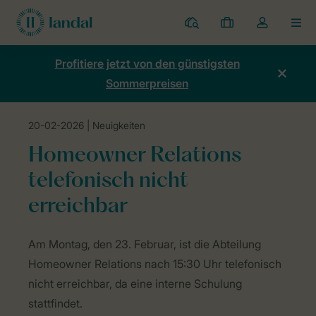
Ferienparks
Meine
Dropdown-
MEN
Buchungen
Menü
meines
Profitiere jetzt von den günstigsten
Kontos
Sommerpreisen
öffnen
20-02-2026
| Neuigkeiten
Home
Neuigkeiten
Homeowner Relations telefonisch nicht erreic
Homeowner Relations
telefonisch nicht
erreichbar
Am Montag, den 23. Februar, ist die Abteilung
Homeowner Relations nach 15:30 Uhr telefonisch
nicht erreichbar, da eine interne Schulung
stattfindet.