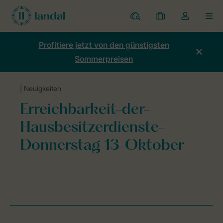
Ferienparks
Meine
Dropdown-
MEN
Buchungen
Menü
meines
Profitiere jetzt von den günstigsten
Kontos
Sommerpreisen
öffnen
| Neuigkeiten
Home
Neuigkeiten
Erreichbarkeit-der-Hausbesitzerdienste-Donn
Erreichbarkeit-der-
Hausbesitzerdienste-
Donnerstag-13-Oktober