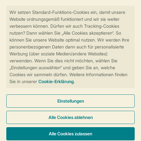
Sicher und schnell zur Online-Buchung
Sichere Datenübertragung
Sicheres Bezahlen
Sicherstellung Deiner Privatsphäre
Weitere Informationen und Einstellungen
Allgemeine Bedingungen
Impressum
Datenschutz
Cookies und Banner
Barrierefreiheit
© 2026 Landal GreenParks GmbH