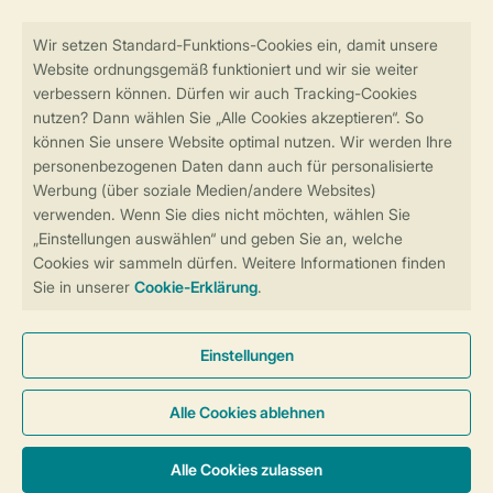
Sicher und schnell zur Online-Buchung
Sichere Datenübertragung
Sicheres Bezahlen
Sicherstellung Deiner Privatsphäre
Weitere Informationen und Einstellungen
Allgemeine Bedingungen
Impressum
Datenschutz
Cookies und Banner
Barrierefreiheit
© 2026 Landal GreenParks GmbH