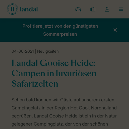
Ferienparks
Meine
Dropdown-
MEN
Buchungen
Menü
meines
Profitiere jetzt von den günstigsten
Kontos
Sommerpreisen
öffnen
04-06-2021
| Neuigkeiten
Home
Neuigkeiten
Campen in luxuriösen Safarizelten
Landal Gooise Heide:
Campen in luxuriösen
Safarizelten
Schon bald können wir Gäste auf unserem ersten
Campingplatz in der Region Het Gooi, Nordholland
begrüßen. Landal Gooise Heide ist ein in der Natur
gelegener Campingplatz, der von der schönen