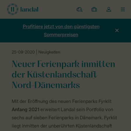
Ferienparks
Meine
Dropdown-
MEN
Buchungen
Menü
meines
Profitiere jetzt von den günstigsten
Kontos
Sommerpreisen
öffnen
25-09-2020
| Neuigkeiten
Home
Neuigkeiten
Landal Fyrklit: neuer Ferienpark in Dänemark
Neuer Ferienpark inmitten
der Küstenlandschaft
Nord-Dänemarks
Ferienpark
Mit der Eröffnung des neuen Ferienparks Fyrklit
Dänemark
Anfang 2021
erweitert Landal sein Portfolio von
sechs auf sieben Ferienparks in Dänemark. Fyrklit
liegt inmitten der unberührten Küstenlandschaft