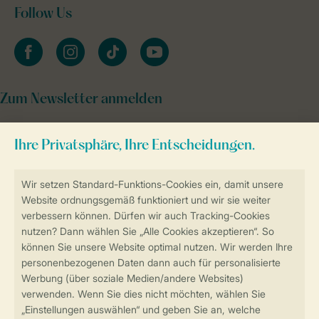
Follow Us
facebook
instagram
tiktok
youtube
Zum Newsletter anmelden
Sicher und schnell zur Online-Buchung
Sichere Datenübertragung
Sicheres Bezahlen