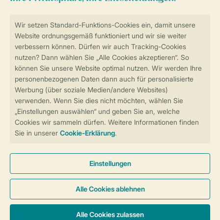
Sicher und schnell zur Online-Buchung
Sichere Datenübertragung
Sicheres Bezahlen
Sicherstellung Deiner Privatsphäre
Weitere Informationen und Einstellungen
Allgemeine Bedingungen
Impressum
Datenschutz
Cookies und Banner
Barrierefreiheit
© 2026 Landal GreenParks GmbH