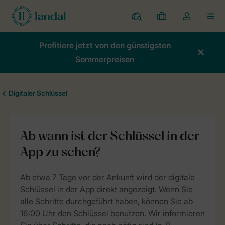
Ferienparks
Meine
Dropdown-
MEN
Buchungen
Menü
meines
Profitiere jetzt von den günstigsten
Kontos
Sommerpreisen
öffnen