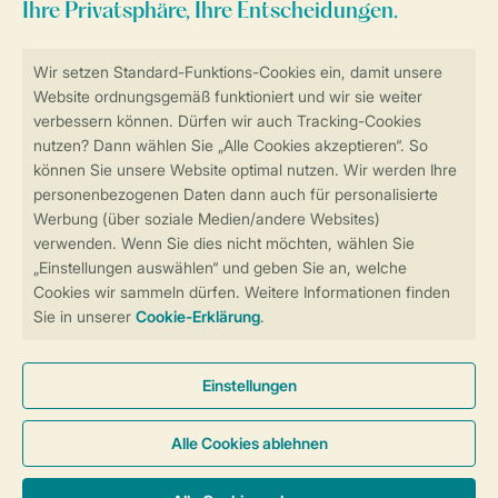
Sicher und schnell zur Online-Buchung
Sichere Datenübertragung
Sicheres Bezahlen
Sicherstellung Deiner Privatsphäre
Weitere Informationen und Einstellungen
Allgemeine Bedingungen
Impressum
Datenschutz
Cookies und Banner
Barrierefreiheit
© 2026 Landal GreenParks GmbH