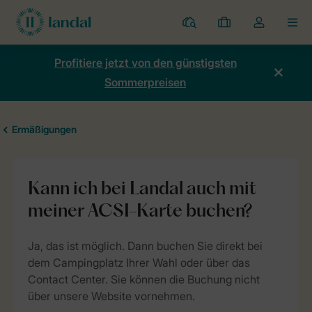
Ferienparks
Meine
Dropdown-
MEN
Buchungen
Menü
meines
Profitiere jetzt von den günstigsten
Kontos
Sommerpreisen
öffnen