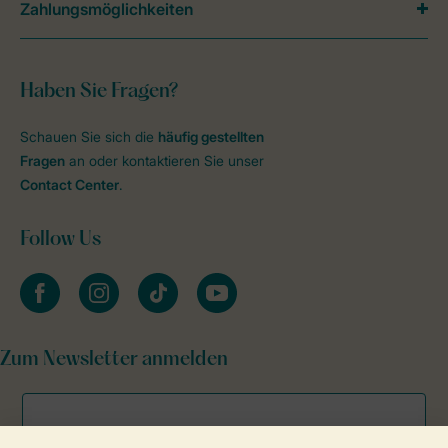
Zahlungsmöglichkeiten
Haben Sie Fragen?
Schauen Sie sich die
häufig gestellten
Fragen
an oder kontaktieren Sie unser
Contact Center
.
Follow Us
facebook
instagram
tiktok
youtube
Zum Newsletter anmelden