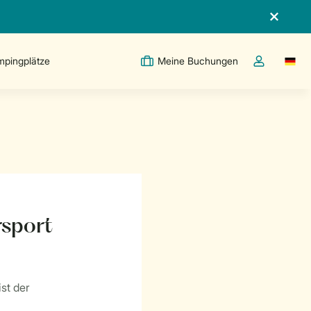
pingplätze
Meine Buchungen
Switc
Dropdown-Me