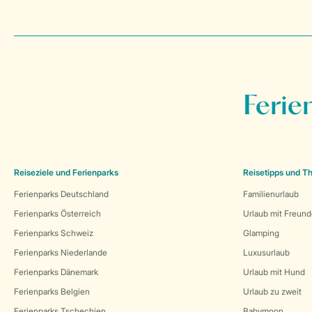
Ferie
Reiseziele und Ferienparks
Reisetipps und 
Ferienparks Deutschland
Familienurlaub
Ferienparks Österreich
Urlaub mit Freun
Ferienparks Schweiz
Glamping
Ferienparks Niederlande
Luxusurlaub
Ferienparks Dänemark
Urlaub mit Hund
Ferienparks Belgien
Urlaub zu zweit
Ferienparks Tschechien
Babymoon