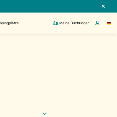
pingplätze
Meine Buchungen
Switc
Dropdown-Me