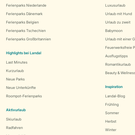
Ferienparks Niederlande
Luxusurlaub
Ferienparks Dänemark
Urlaub mit Hund
Ferienparks Belgien
Urlaub zu zweit
Ferienparks Tschechien
Babymoon
Ferienparks Großbritannien
Urlaub mit einer 
Feuerwerksfreie P
Highlights bei Landal
Ausflugstipps
Last Minutes
Romantikurlaub
Kurzurlaub
Beauty & Wellnes
Neue Parks
Inspiration
Neue Unterkünfte
Roompot-Ferienparks
Landal-Blog
Frühling
Aktivurlaub
Sommer
Skiurlaub
Herbst
Radfahren
Winter