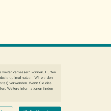
Sichere Datenübertragung
Sicheres Bezahlen
6 Landal GreenParks GmbH