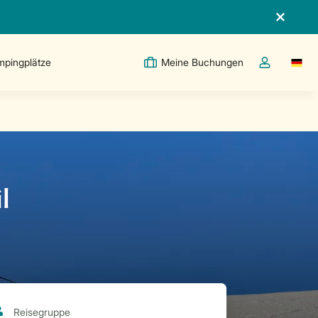
pingplätze
Meine Buchungen
Switc
Dropdown-Me