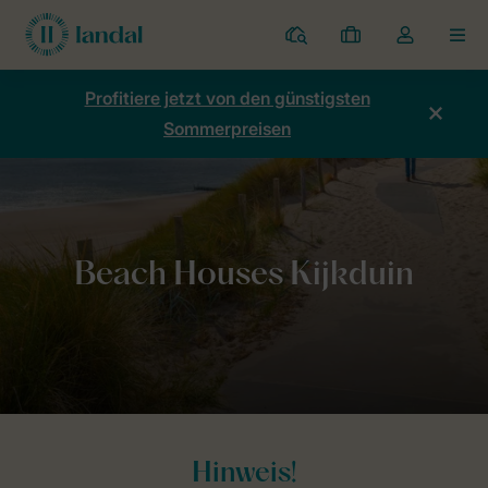
Ferienparks
Meine
Dropdown-
MEN
Buchungen
Menü
meines
Profitiere jetzt von den günstigsten
Kontos
Sommerpreisen
öffnen
Home
Allgemeines
Beach Houses Kijkduin
Hinweis!