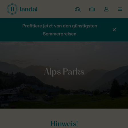
Ferienparks
Meine
Dropdown-
MEN
Buchungen
Menü
meines
Profitiere jetzt von den günstigsten
Kontos
Sommerpreisen
öffnen
Home
Allgemeines
Alps Parks
Hinweis!