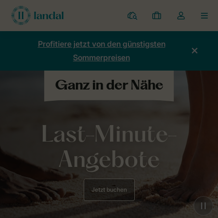
Ferienparks
Meine
Dropdown-
MEN
Buchungen
Menü
meines
Profitiere jetzt von den günstigsten
Kontos
Sommerpreisen
öffnen
Last-Minute-
Angebote
Jetzt buchen