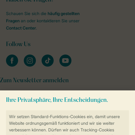
Schauen Sie sich die
häufig gestellten
Fragen
an oder kontaktieren Sie unser
Contact Center
.
Follow Us
facebook
instagram
tiktok
youtube
Zum Newsletter anmelden
Sicher und schnell zur Online-Buchung