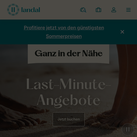
Ferienparks
Meine
Dropdown-
MEN
Buchungen
Menü
meines
Profitiere jetzt von den günstigsten
Kontos
Sommerpreisen
öffnen
Last-Minute-
Angebote
Jetzt buchen