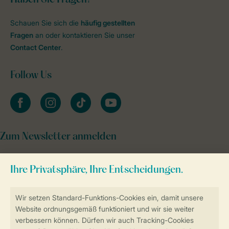
Schauen Sie sich die
häufig gestellten
Fragen
an oder kontaktieren Sie unser
Contact Center
.
Follow Us
facebook
instagram
tiktok
youtube
Zum Newsletter anmelden
Sicher und schnell zur Online-Buchung