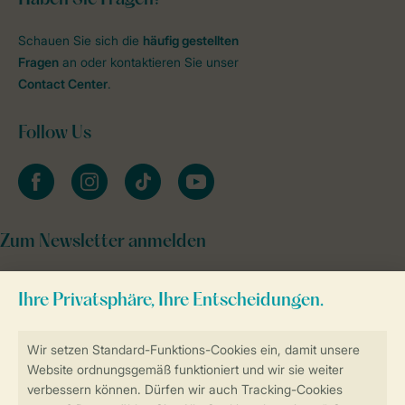
Schauen Sie sich die
häufig gestellten
Fragen
an oder kontaktieren Sie unser
Contact Center
.
Follow Us
facebook
instagram
tiktok
youtube
Zum Newsletter anmelden
Sicher und schnell zur Online-Buchung