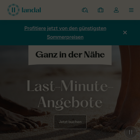
Ferienparks
Meine
Dropdown-
MEN
Buchungen
Menü
meines
Profitiere jetzt von den günstigsten
Kontos
Sommerpreisen
öffnen
Last-Minute-
Angebote
Jetzt buchen