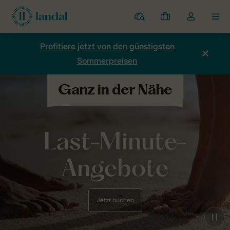
Ferienparks
Meine
Dropdown-
MEN
Buchungen
Menü
meines
Profitiere jetzt von den günstigsten
Kontos
Sommerpreisen
öffnen
Last-Minute-
Angebote
Jetzt buchen