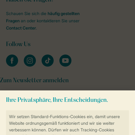
Schauen Sie sich die
häufig gestellten
Fragen
an oder kontaktieren Sie unser
Contact Center
.
Follow Us
facebook
instagram
tiktok
youtube
Zum Newsletter anmelden
Sicher und schnell zur Online-Buchung