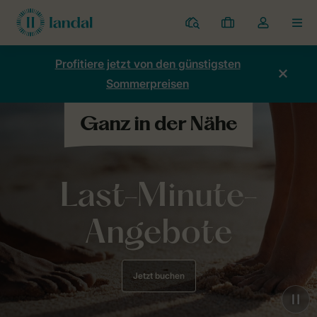
Ferienparks
Meine
Dropdown-
MEN
Buchungen
Menü
meines
Profitiere jetzt von den günstigsten
Kontos
Sommerpreisen
öffnen
Last-Minute-
Angebote
Jetzt buchen