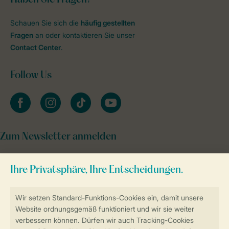
Schauen Sie sich die
häufig gestellten
Fragen
an oder kontaktieren Sie unser
Contact Center
.
Follow Us
facebook
instagram
tiktok
youtube
Zum Newsletter anmelden
Sicher und schnell zur Online-Buchung