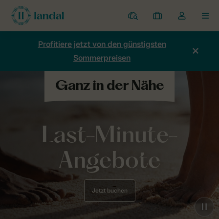
Ferienparks
Meine
Dropdown-
MEN
Buchungen
Menü
meines
Profitiere jetzt von den günstigsten
Kontos
Sommerpreisen
öffnen
Last-Minute-
Angebote
Jetzt buchen