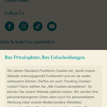
Contact Center
.
Follow Us
facebook
instagram
tiktok
youtube
Zum Newsletter anmelden
Sicher und schnell zur Online-Buchung
Sichere Datenübertragung
Sicheres Bezahlen