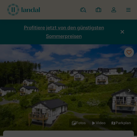
Ferienparks
Meine
Dropdown-
MEN
Buchungen
Menü
meines
Profitiere jetzt von den günstigsten
Kontos
Sommerpreisen
öffnen