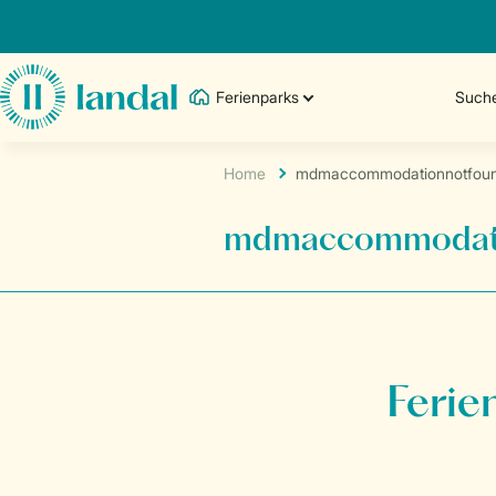
Ferienparks
Such
Home
mdmaccommodationnotfou
mdmaccommodati
Ferie