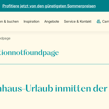
Profitiere jetzt von den günstigsten Sommerpreisen
en & buchen
Inspiration
Angebote
Service & Kontakt
Cam
ndpage
onnotfoundpage
nhaus-Urlaub inmitten der