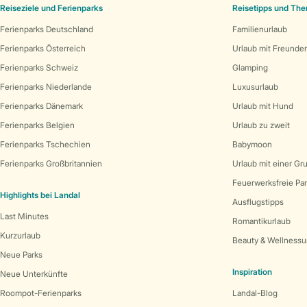
Reiseziele und Ferienparks
Reisetipps und Th
Ferienparks Deutschland
Familienurlaub
Ferienparks Österreich
Urlaub mit Freunde
Ferienparks Schweiz
Glamping
Ferienparks Niederlande
Luxusurlaub
Ferienparks Dänemark
Urlaub mit Hund
Ferienparks Belgien
Urlaub zu zweit
Ferienparks Tschechien
Babymoon
Ferienparks Großbritannien
Urlaub mit einer Gr
Feuerwerksfreie Pa
Highlights bei Landal
Ausflugstipps
Last Minutes
Romantikurlaub
Kurzurlaub
Beauty & Wellnessu
Neue Parks
Inspiration
Neue Unterkünfte
Roompot-Ferienparks
Landal-Blog