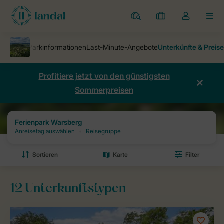
Ferienparks
Meine
Dropdown-
MEN
Buchungen
Menü
meines
Kontos
öffnen
Profitiere jetzt von den günstigsten
Sommerpreisen
Ferienparks
Ferienpark Warsberg
Preise und Verfügbarkeiten