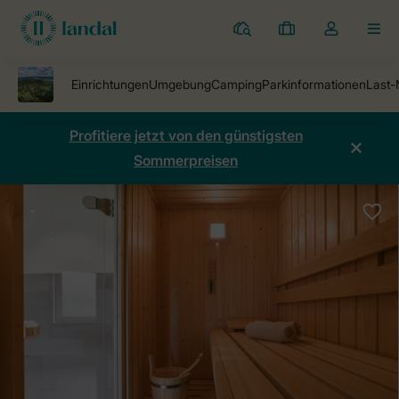
Ferienparks
Meine
Dropdown-
MEN
Buchungen
Menü
meines
Kontos
öffnen
Profitiere jetzt von den günstigsten
Sommerpreisen