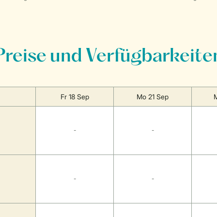
Preise und Verfügbarkeite
Fr 18 Sep
Mo 21 Sep
-
-
-
-