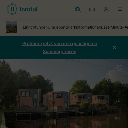
Ferienparks
Meine
Dropdown-
MEN
Buchungen
Menü
meines
Kontos
öffnen
Profitiere jetzt von den günstigsten
Sommerpreisen