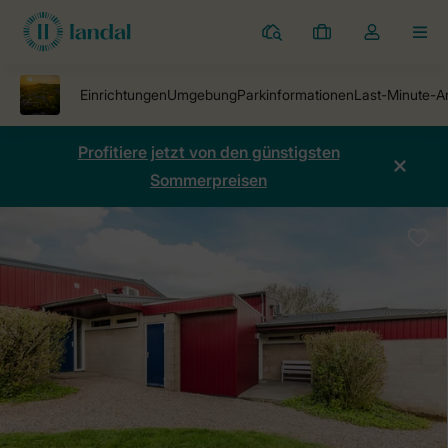
Ferienparks
Meine
Dropdown-
MEN
Buchungen
Menü
meines
Kontos
öffnen
Profitiere jetzt von den günstigsten
Sommerpreisen