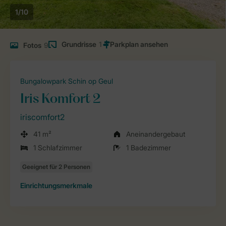
1/10
Grundrisse
1
Fotos
9
Bungalowpark Schin op Geul
Iris Komfort 2
iriscomfort2
41 m²
Aneinandergebaut
1 Schlafzimmer
1 Badezimmer
Einrichtungsmerkmale