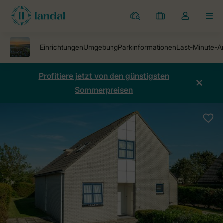
Ferienparks
Meine
Dropdown-
MEN
Buchungen
Menü
meines
Kontos
öffnen
Profitiere jetzt von den günstigsten
Sommerpreisen