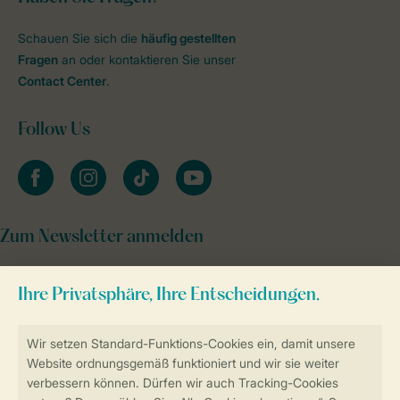
Schauen Sie sich die
häufig gestellten
Fragen
an oder kontaktieren Sie unser
Contact Center
.
Follow Us
facebook
instagram
tiktok
youtube
Zum Newsletter anmelden
Sicher und schnell zur Online-Buchung