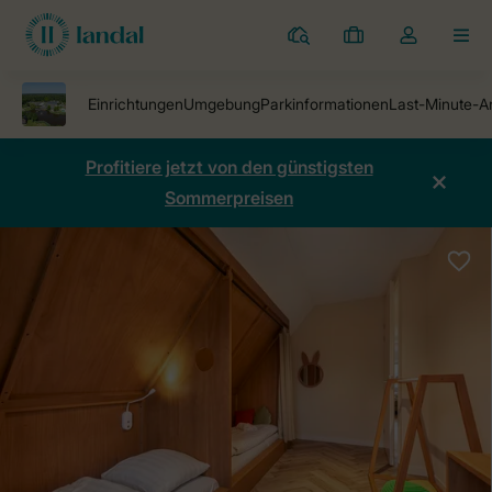
Ferienparks
Meine
Dropdown-
MEN
Buchungen
Menü
meines
Kontos
öffnen
Profitiere jetzt von den günstigsten
Sommerpreisen