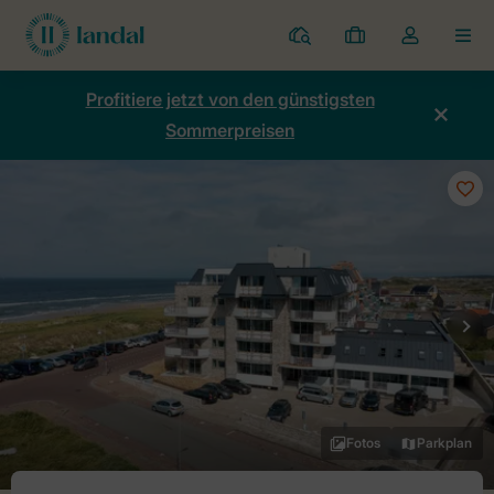
Ferienparks
Meine
Dropdown-
MEN
Buchungen
Menü
meines
Profitiere jetzt von den günstigsten
Kontos
Sommerpreisen
öffnen