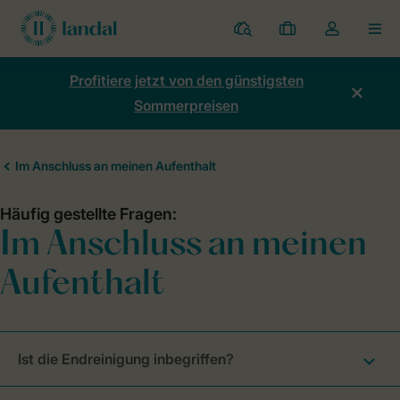
Ferienparks
Meine
Dropdown-
MEN
Buchungen
Menü
meines
Profitiere jetzt von den günstigsten
Kontos
Sommerpreisen
öffnen
Ist die Endreinigung inbegriffen?