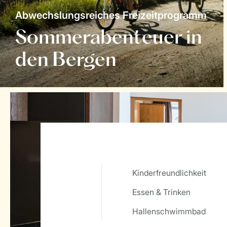
Abwechslungsreiches Freizeitprogramm
Sommerabenteuer in
den Bergen
Kinderfreundlichkeit
Essen & Trinken
Service Rating from our guests
Hallenschwimmbad