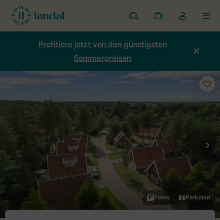
Ferienparks
Meine
Dropdown-
MEN
Buchungen
Menü
meines
Profitiere jetzt von den günstigsten
Kontos
Sommerpreisen
öffnen