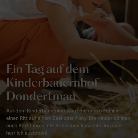
Ein Tag auf dem
Kinderbauernhof
Dondertman
Auf dem Kinderbauernhof wagt die ganze Familie
einen Ritt auf einem Esel oder Pony. Die Kinder können
auch Kart fahren, mit Kaninchen kuscheln und sich
herrlich austoben!