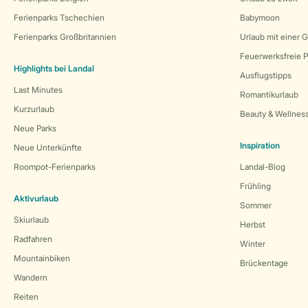
Ferienparks Tschechien
Babymoon
Ferienparks Großbritannien
Urlaub mit einer 
Feuerwerksfreie P
Highlights bei Landal
Ausflugstipps
Last Minutes
Romantikurlaub
Kurzurlaub
Beauty & Wellnes
Neue Parks
Inspiration
Neue Unterkünfte
Roompot-Ferienparks
Landal-Blog
Frühling
Aktivurlaub
Sommer
Skiurlaub
Herbst
Radfahren
Winter
Mountainbiken
Brückentage
Wandern
Reiten