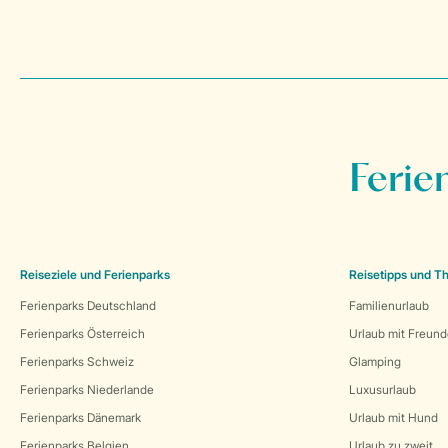
Ferie
Reiseziele und Ferienparks
Reisetipps und 
Ferienparks Deutschland
Familienurlaub
Ferienparks Österreich
Urlaub mit Freun
Ferienparks Schweiz
Glamping
Ferienparks Niederlande
Luxusurlaub
Ferienparks Dänemark
Urlaub mit Hund
Ferienparks Belgien
Urlaub zu zweit