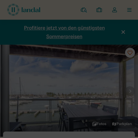
Ferienparks
Meine
Dropdown-
MEN
Buchungen
Menü
meines
Profitiere jetzt von den günstigsten
Kontos
Sommerpreisen
öffnen