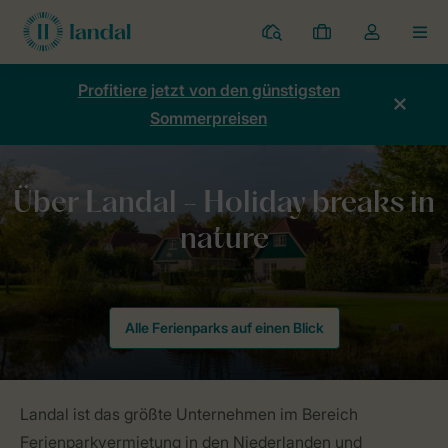
Ferienparks
Meine
Dropdown-
MEN
Buchungen
Menü
meines
Profitiere jetzt von den günstigsten
Kontos
Sommerpreisen
öffnen
Home
Mein Urlaub im Grünen
Alle Ferienparks auf einen Blick
Landal ist das größte Unternehmen im Bereich
Ferienparkvermietung in den Niederlanden und