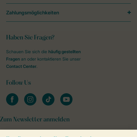
Zahlungsmöglichkeiten
Haben Sie Fragen?
Schauen Sie sich die
häufig gestellten
Fragen
an oder kontaktieren Sie unser
Contact Center
.
Follow Us
facebook
instagram
tiktok
youtube
Zum Newsletter anmelden