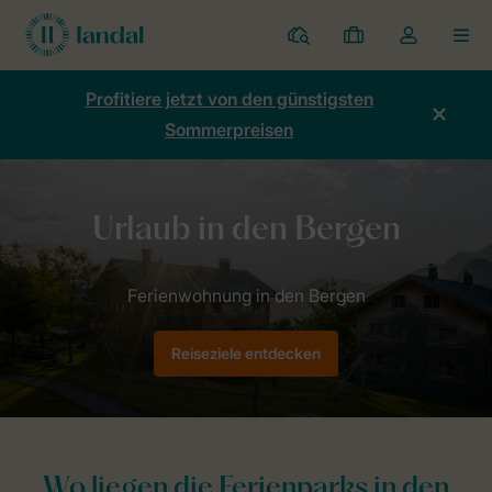
Ferienparks
Meine
Dropdown-
MEN
Buchungen
Menü
meines
Profitiere jetzt von den günstigsten
Kontos
Sommerpreisen
öffnen
Home
Thema
Urlaub in den Bergen
Reiseziele entdecken
Wo liegen die Ferienparks in den