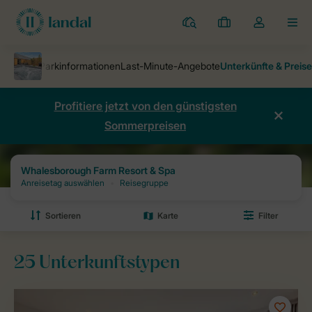
Ferienparks
Meine
Dropdown-
MEN
Buchungen
Menü
meines
Kontos
öffnen
Profitiere jetzt von den günstigsten
Sommerpreisen
Ferienparks
Whalesborough Farm Resort & Spa
Preise und Verfüg