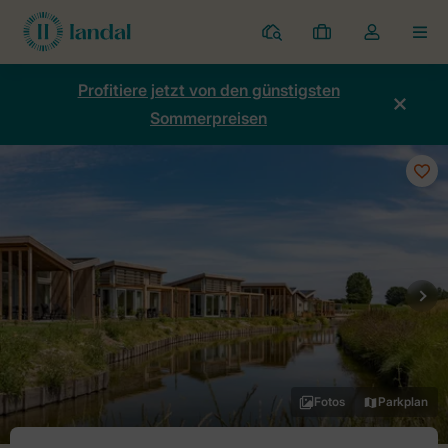
Ferienparks
Meine
Dropdown-
MEN
Buchungen
Menü
meines
Profitiere jetzt von den günstigsten
Kontos
Sommerpreisen
öffnen