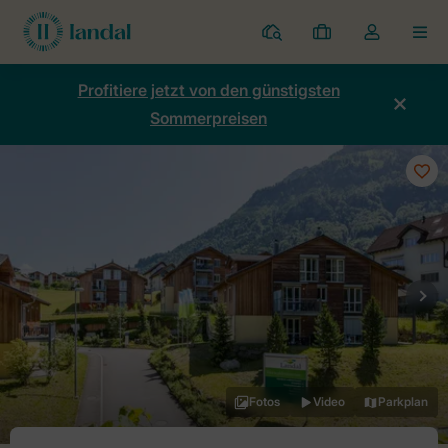
Ferienparks
Meine
Dropdown-
MEN
Buchungen
Menü
meines
Profitiere jetzt von den günstigsten
Kontos
Sommerpreisen
öffnen