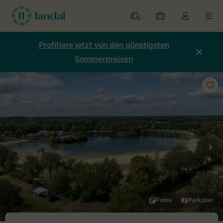
Ferienparks
Meine
Dropdown-
MEN
Buchungen
Menü
meines
Profitiere jetzt von den günstigsten
Kontos
Sommerpreisen
öffnen