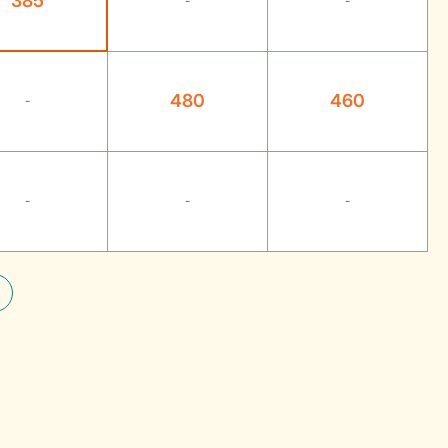
385
-
-
480
460
-
-
-
-