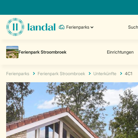
Ferienparks
Such
Ferienparks
Ferienpark Stroombroek
Unterkünfte
4C1