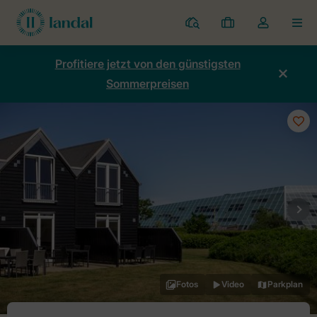
Ferienparks
Meine
Dropdown-
MEN
Buchungen
Menü
meines
Profitiere jetzt von den günstigsten
Kontos
Sommerpreisen
öffnen