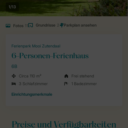
1/13
Grundrisse
2
Fotos
11
Ferienpark Mooi Zutendaal
6-Personen-Ferienhaus
6B
Circa 110 m²
Frei stehend
3 Schlafzimmer
1 Badezimmer
Einrichtungsmerkmale
Preise und Verfügbarkeiten