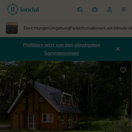
Ferienparks
Meine
Dropdown-
MEN
Buchungen
Menü
meines
Kontos
öffnen
Profitiere jetzt von den günstigsten
Sommerpreisen