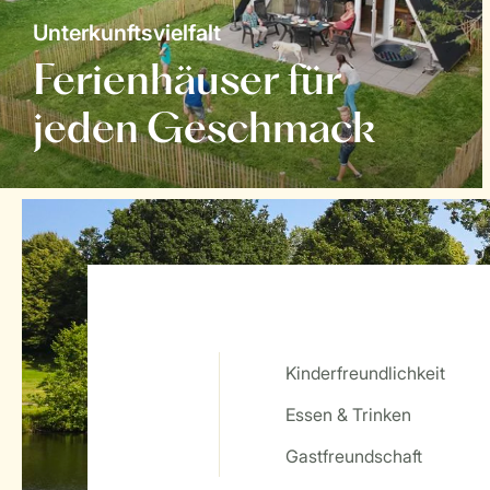
Unterkunftsvielfalt
Ferienhäuser für
jeden Geschmack
Kinderfreundlichkeit
Essen & Trinken
Service Rating from our guests
Gastfreundschaft