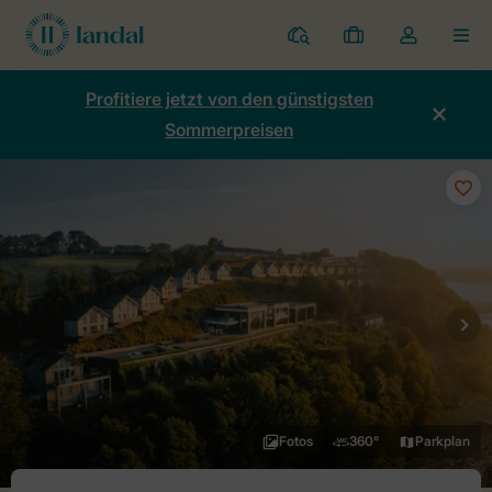
Ferienparks
Meine
Dropdown-
MEN
Buchungen
Menü
meines
Profitiere jetzt von den günstigsten
Kontos
Sommerpreisen
öffnen