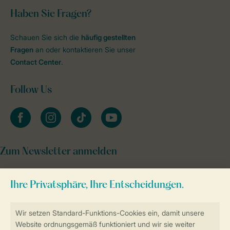
Haben Sie Fragen?
Schauen Sie sich die
häufig gestellten
Fragen
an oder kontaktieren Sie unser
Contact Center
.
Follow Us
facebook
instagram
tiktok
youtube
Zum Newsletter anmelden