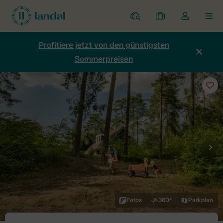
Ferienparks
Meine
Dropdown-
MEN
Buchungen
Menü
meines
Profitiere jetzt von den günstigsten
Kontos
Sommerpreisen
öffnen