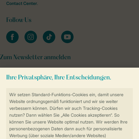
Contact Center
.
Follow Us
facebook
instagram
tiktok
youtube
Zum Newsletter anmelden
Sicher und schnell zur Online-Buchung
Sichere Datenübertragung
Sicheres Bezahlen