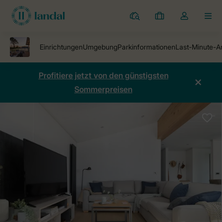
Ferienparks
Meine
Dropdown-
MEN
Buchungen
Menü
meines
Kontos
öffnen
Profitiere jetzt von den günstigsten
Sommerpreisen